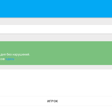
одня без нарушений.
чков
здесь
.
ИГРОК